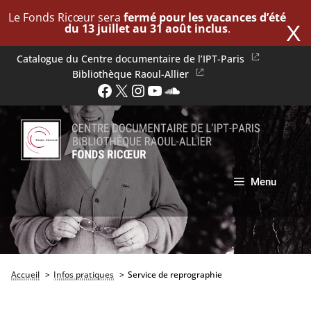
Le Fonds Ricœur sera
fermé pour les vacances d’été
du 13 juillet au 31 août inclus
.
X
Aller
Catalogue du Centre documentaire de l’IPT-Paris
au
Bibliothèque Raoul-Allier
Facebook
X
Instagram
YouTube
SoundCloud
contenu
Menu
Accueil
Infos pratiques
Service de reprographie